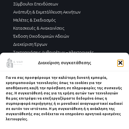
Σύμβουλοι Επενδύσεων
Ανάπτυξη & Εκμετάλλευση Ακινήτων
Μελέτες & Σχεδιασμός
Κατασκευές & Ανακαινίσεις
Έκδοση Οικοδομικών Αδειών
Διαχείριση Έργων
Τακτοποιήσεις Αυθαιρέτων – Ηλεκτρονικές
Ταυτότητες Κτηρίων – Ενεργειακά Πιστοποιητικά
Διαχείριση συγκατάθεσης
Ενεργειακές Αναβαθμίσεις
Για να σας προσφέρουμε την καλύτερη δυνατή εμπειρία,
χρησιμοποιούμε τεχνολογίες όπως τα cookies για την
αποθήκευση και/ή την πρόσβαση σε πληροφορίες της συσκευής
σας. Η συγκατάθεσή σας για τη χρήση αυτών των τεχνολογιών
θα μας επιτρέψει να επεξεργαζόμαστε δεδομένα όπως η
Κάντε κλικ στο κουμπί 'Συμφωνώ' για να
συμπεριφορά περιήγησης ή οι μοναδικοί αναγνωριστικοί κωδικοί
ενεργοποιήσετε το Google maps.
σε αυτόν τον ιστότοπο. Η μη συγκατάθεση ή η ανάκληση της
Πολιτική Cookies
συγκατάθεσής σας ενδέχεται να επηρεάσει αρνητικά ορισμένες
λειτουργίες.
Συμφωνώ