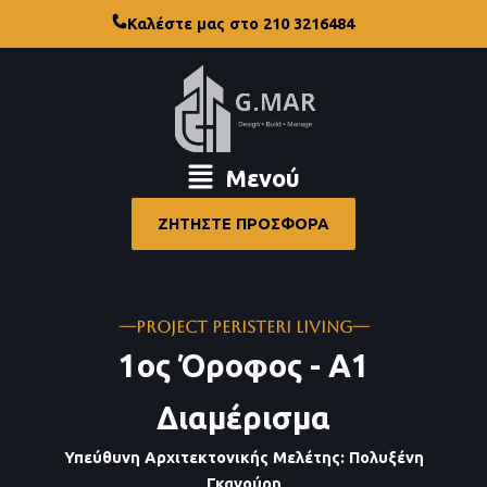
Μετάβαση
Καλέστε μας στο 210 3216484
στο
περιεχόμενο
Main
Μενού
Menu
ΖΗΤΗΣΤΕ ΠΡΟΣΦΟΡΑ
---PROJECT PERISTERI LIVING---
1ος Όροφος - Α1
Διαμέρισμα
Υπεύθυνη Αρχιτεκτονικής Μελέτης: Πολυξένη
Γκανούρη