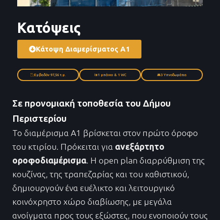
Κατόψεις
Κάτοψη Διαμερίσματος A1
Εμβαδόν 97,56 τ.μ.
1 μπάνιο & 1 WC
3 Υπνοδωμάτια
Σε προνομιακή τοποθεσία του Δήμου
Περιστερίου
Το διαμέρισμα Α1 βρίσκεται στον πρώτο όροφο
του κτιρίου. Πρόκειται για
ανεξάρτητο
οροφοδιαμέρισμα
. Η οpen plan διαρρύθμιση της
κουζίνας, της τραπεζαρίας και του καθιστικού,
δημιουργούν ένα ευέλικτο και λειτουργικό
κοινόχρηστο χώρο διαβίωσης, με μεγάλα
ανοίγματα προς τους εξώστες, που ενοποιούν τους