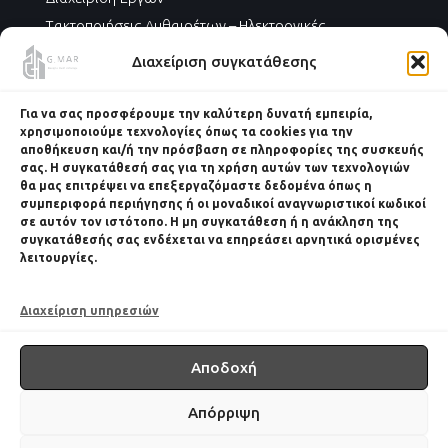
Τακτοποιήσεις Αυθαιρέτων – Ηλεκτρονικές
Ταυτότητες Κτηρίων – Ενεργειακά Πιστοποιητικά
Διαχείριση συγκατάθεσης
Ενεργειακές Αναβαθμίσεις
Για να σας προσφέρουμε την καλύτερη δυνατή εμπειρία,
χρησιμοποιούμε τεχνολογίες όπως τα cookies για την
αποθήκευση και/ή την πρόσβαση σε πληροφορίες της συσκευής
σας. Η συγκατάθεσή σας για τη χρήση αυτών των τεχνολογιών
θα μας επιτρέψει να επεξεργαζόμαστε δεδομένα όπως η
Κάντε κλικ στο κουμπί 'Συμφωνώ' για να
συμπεριφορά περιήγησης ή οι μοναδικοί αναγνωριστικοί κωδικοί
ενεργοποιήσετε το Google maps.
σε αυτόν τον ιστότοπο. Η μη συγκατάθεση ή η ανάκληση της
Πολιτική Cookies
συγκατάθεσής σας ενδέχεται να επηρεάσει αρνητικά ορισμένες
λειτουργίες.
Συμφωνώ
Διαχείριση υπηρεσιών
Αποδοχή
Απόρριψη
Copyright 2026